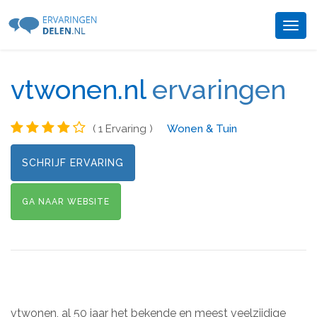
Togg
navig
vtwonen.nl
ervaringen
( 1 Ervaring )
Wonen & Tuin
SCHRIJF ERVARING
GA NAAR WEBSITE
vtwonen, al 50 jaar het bekende en meest veelzijdige