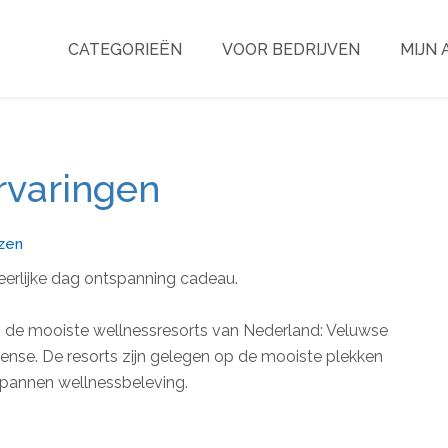
CATEGORIEËN
VOOR BEDRIJVEN
MIJN
rvaringen
izen
eerlijke dag ontspanning cadeau.
ij de mooiste wellnessresorts van Nederland: Veluwse
nse. De resorts zijn gelegen op de mooiste plekken
tspannen wellnessbeleving.