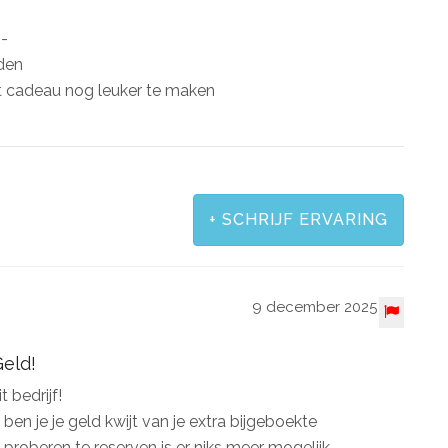
,-
eden
t cadeau nog leuker te maken
+
SCHRIJF ERVARING
9 december 2025
Geld!
 bedrijf!
en je je geld kwijt van je extra bijgeboekte
proberen te reserven is er niks meer mogelijk.