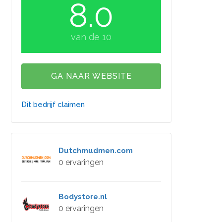
8.0
van de 10
GA NAAR WEBSITE
Dit bedrijf claimen
Dutchmudmen.com
0 ervaringen
Bodystore.nl
0 ervaringen