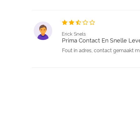
Erick Snels
Prima Contact En Snelle Lev
Fout in adres, contact gemaakt me