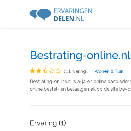
Bestrating-online.nl
( 1 Ervaring )
Wonen & Tuin
Bestrating-online.nl is al jaren online aanbiede
online bestel- en betaalgemak op de site bev
Ervaring (1)