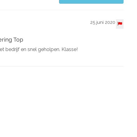
25 juni 2020
ering Top
t bedrijf en snel geholpen. Klasse!