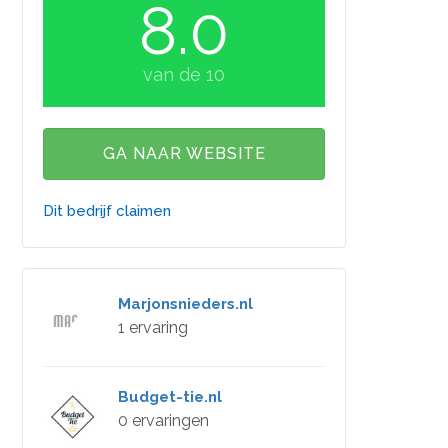
8.0
van de 10
GA NAAR WEBSITE
Dit bedrijf claimen
Marjonsnieders.nl
1 ervaring
Budget-tie.nl
0 ervaringen