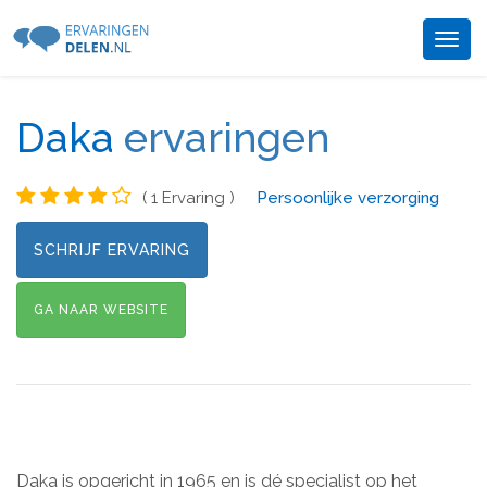
Togg
navig
Daka
ervaringen
( 1 Ervaring )
Persoonlijke verzorging
SCHRIJF ERVARING
GA NAAR WEBSITE
Daka is opgericht in 1965 en is dé specialist op het