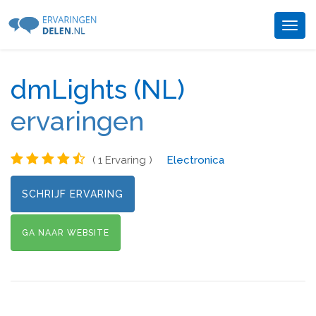
Togg
navig
dmLights (NL)
ervaringen
( 1 Ervaring )
Electronica
SCHRIJF ERVARING
GA NAAR WEBSITE