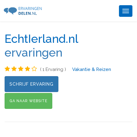
Togg
navig
EchtIerland.nl
ervaringen
( 1 Ervaring )
Vakantie & Reizen
SCHRIJF ERVARING
GA NAAR WEBSITE