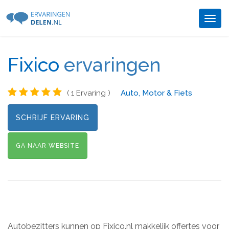
Togg
navig
Fixico
ervaringen
( 1 Ervaring )
Auto, Motor & Fiets
SCHRIJF ERVARING
GA NAAR WEBSITE
Autobezitters kunnen op Fixico.nl makkelijk offertes voor