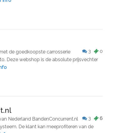
 info
3
0
 met de goedkoopste carrosserie
to. Deze webshop is de absolute prijsvechter
nfo
.nl
3
6
an Nederland BandenConcurrent.nl
systeem. De klant kan meeprofiteren van de