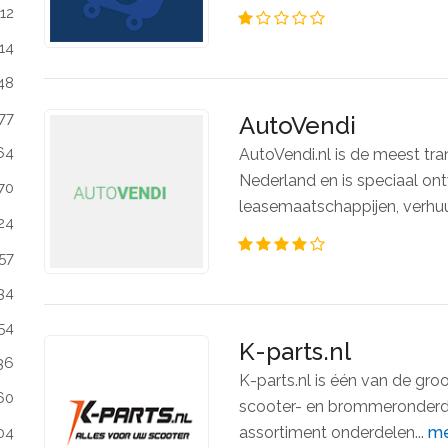
112
14
48
77
AutoVendi
64
AutoVendi.nl is de meest tr
Nederland en is speciaal ont
70
leasemaatschappijen, verhuu
24
57
34
54
K-parts.nl
36
K-parts.nl is één van de gr
60
scooter- en brommeronderdel
assortiment onderdelen...
me
04