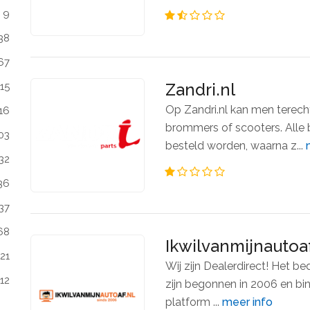
9
38
67
Zandri.nl
15
Op Zandri.nl kan men terech
16
brommers of scooters. Alle
03
besteld worden, waarna z...
32
36
37
68
Ikwilvanmijnautoaf
21
Wij zijn Dealerdirect! Het be
112
zijn begonnen in 2006 en bin
platform ...
meer info