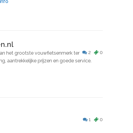
info
n.nl
2
0
van het grootste vouwfietsenmerk ter
ng, aantrekkelijke prijzen en goede service.
1
0