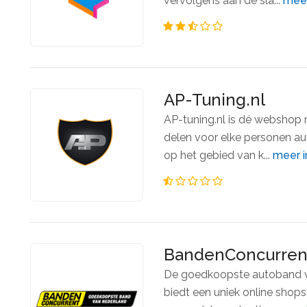
vervolgens aan de sla...
meer
AP-Tuning.nl
AP-tuning.nl is dé webshop
delen voor elke personen au
op het gebied van k...
meer i
BandenConcurrent
De goedkoopste autoband v
biedt een uniek online shop