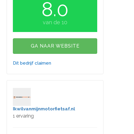
8.0
van de 10
GA NAAR WEBSITE
Dit bedrijf claimen
Ikwilvanmijnmotorfietsaf.nl
1 ervaring