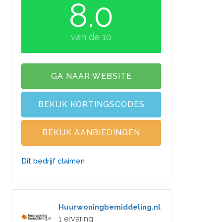
8.0
van de 10
GA NAAR WEBSITE
BEKIJK KORTINGSCODES
BEKIJK AANBIEDINGEN
Dit bedrijf claimen
Huurwoningbemiddeling.nl
1 ervaring