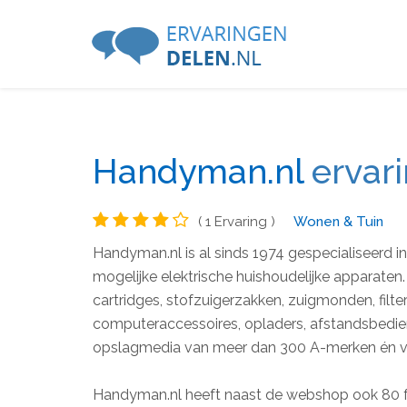
Handyman.nl
ervar
( 1 Ervaring )
Wonen & Tuin
Handyman.nl is al sinds 1974 gespecialiseerd i
mogelijke elektrische huishoudelijke apparaten.
cartridges, stofzuigerzakken, zuigmonden, filters
computeraccessoires, opladers, afstandsbedien
opslagmedia van meer dan 300 A-merken én va
Handyman.nl heeft naast de webshop ook 80 fy