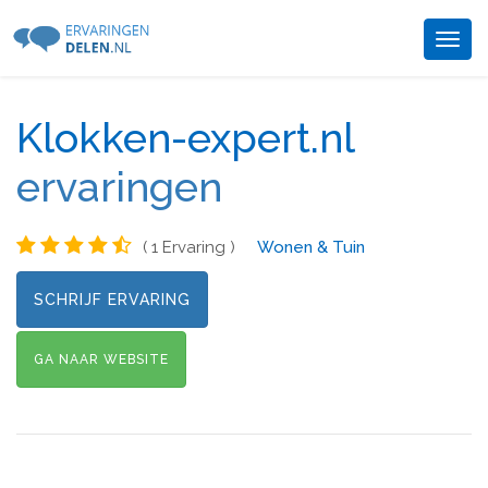
Togg
navig
Klokken-expert.nl
ervaringen
( 1 Ervaring )
Wonen & Tuin
SCHRIJF ERVARING
GA NAAR WEBSITE