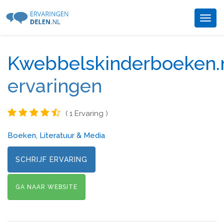
Togg
navig
Kwebbelskinderboeken.
ervaringen
( 1 Ervaring )
Boeken, Literatuur & Media
SCHRIJF ERVARING
GA NAAR WEBSITE