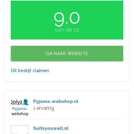
9.0
van de 10
GA NAAR WEBSITE
Dit bedrijf claimen
Pyjama-webshop.nl
1 ervaring
Suitsyouwell.nl