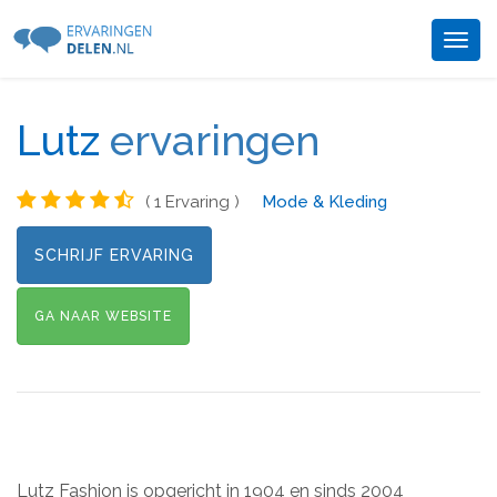
Togg
navig
Lutz
ervaringen
( 1 Ervaring )
Mode & Kleding
SCHRIJF ERVARING
GA NAAR WEBSITE
Lutz Fashion is opgericht in 1904 en sinds 2004