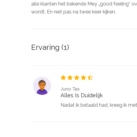
alle klanten het bekende Mey „good feeling“ ov
wordt. En niet pas na twee keer kijken.
Ervaring (1)
Juno Tax
Alles Is Duidelijk
Nadat ik betaald had, kreeg ik me