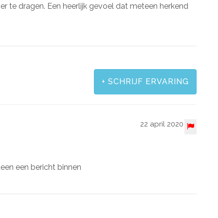
er te dragen. Een heerlijk gevoel dat meteen herkend
+
SCHRIJF ERVARING
22 april 2020
teen een bericht binnen