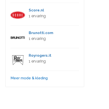
Score.nl
1 ervaring
Brunotti.com
1 ervaring
Royrogers.it
1 ervaring
Meer mode & kleding