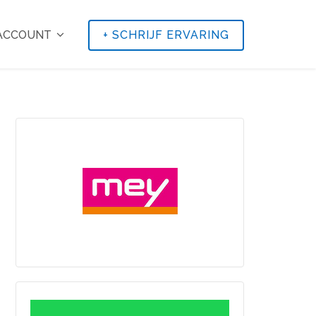
 ACCOUNT
+
SCHRIJF ERVARING