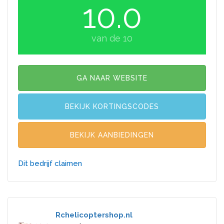
10.0
van de 10
GA NAAR WEBSITE
BEKIJK KORTINGSCODES
BEKIJK AANBIEDINGEN
Dit bedrijf claimen
Rchelicoptershop.nl