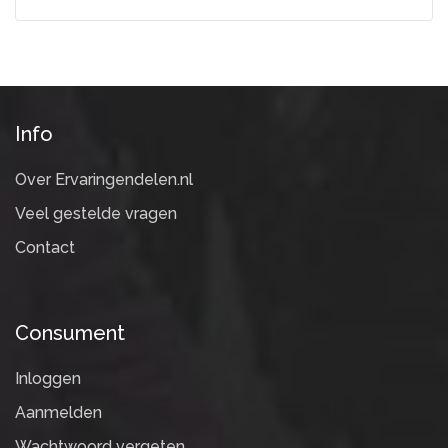
Info
Over Ervaringendelen.nl
Veel gestelde vragen
Contact
Consument
Inloggen
Aanmelden
Wachtwoord vergeten