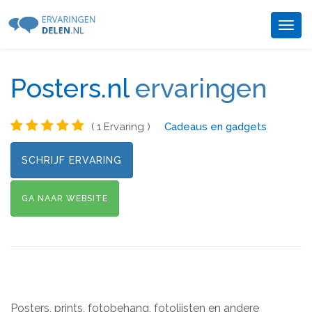
Togg
navig
Posters.nl
ervaringen
( 1 Ervaring )
Cadeaus en gadgets
SCHRIJF ERVARING
GA NAAR WEBSITE
Posters, prints, fotobehang, fotolijsten en andere