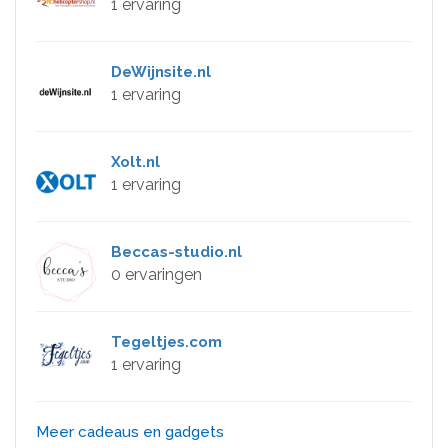
1 ervaring
DeWijnsite.nl
1 ervaring
Xolt.nl
1 ervaring
Beccas-studio.nl
0 ervaringen
Tegeltjes.com
1 ervaring
Meer cadeaus en gadgets