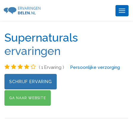
Togg
navig
Supernaturals
ervaringen
( 1 Ervaring )
Persoonlijke verzorging
SCHRIJF ERVARING
GA NAAR WEBSITE