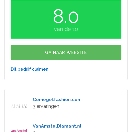
8.0
van de 10
GA NAAR WEBSITE
Dit bedrijf claimen
Comegetfashion.com
3 ervaringen
VanAmstelDiamant.nl