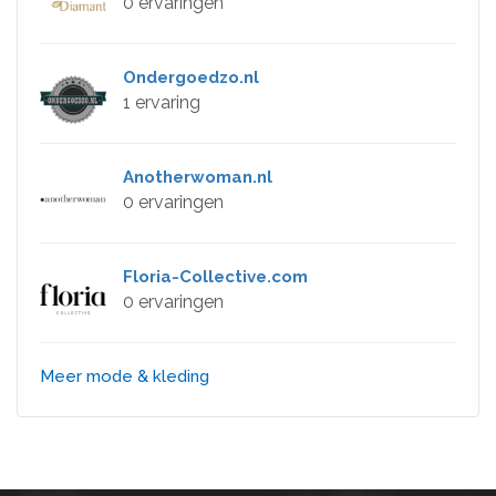
0 ervaringen
Ondergoedzo.nl
1 ervaring
Anotherwoman.nl
0 ervaringen
Floria-Collective.com
0 ervaringen
Meer mode & kleding