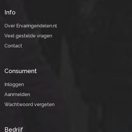
Info
Over Ervaringendelen.nl
Veel gestelde vragen
Contact
Consument
Inloggen
Aanmelden
Wachtwoord vergeten
Bedrijf