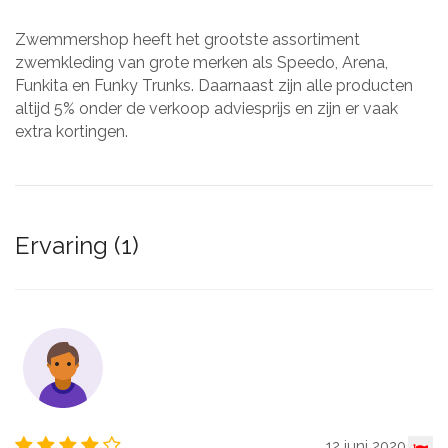
Zwemmershop heeft het grootste assortiment
zwemkleding van grote merken als Speedo, Arena,
Funkita en Funky Trunks. Daarnaast zijn alle producten
altijd 5% onder de verkoop adviesprijs en zijn er vaak
extra kortingen.
Ervaring (1)
12 juni 2020