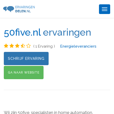
Togg
navig
50five.nl
ervaringen
( 1 Ervaring )
Energieleveranciers
SCHRIJF ERVARING
GA NAAR WEBSITE
Wij zijn 50five, specialisten in home automation.