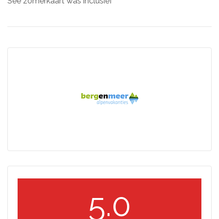
See zomerkaart was inclusief
5.0