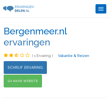
Togg
navig
Bergenmeer.nl
ervaringen
( 1 Ervaring )
Vakantie & Reizen
SCHRIJF ERVARING
GA NAAR WEBSITE