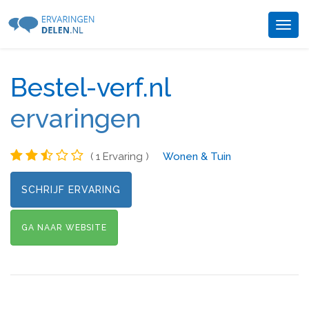
Togg
navig
Bestel-verf.nl
ervaringen
( 1 Ervaring )
Wonen & Tuin
SCHRIJF ERVARING
GA NAAR WEBSITE