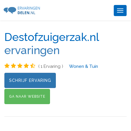
Togg
navig
Destofzuigerzak.nl
ervaringen
( 1 Ervaring )
Wonen & Tuin
SCHRIJF ERVARING
GA NAAR WEBSITE