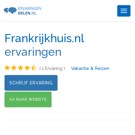
Togg
navig
Frankrijkhuis.nl
ervaringen
( 1 Ervaring )
Vakantie & Reizen
SCHRIJF ERVARING
GA NAAR WEBSITE