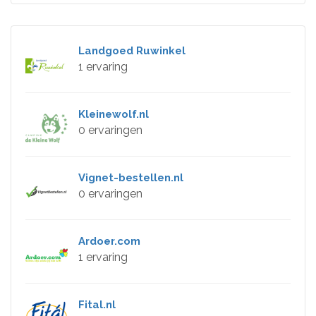
Landgoed Ruwinkel
1 ervaring
Kleinewolf.nl
0 ervaringen
Vignet-bestellen.nl
0 ervaringen
Ardoer.com
1 ervaring
Fital.nl