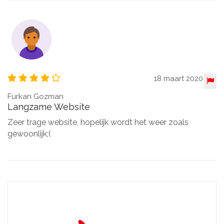
18 maart 2020
Furkan Gozman
Langzame Website
Zeer trage website, hopelijk wordt het weer zoals
gewoonlijk;(