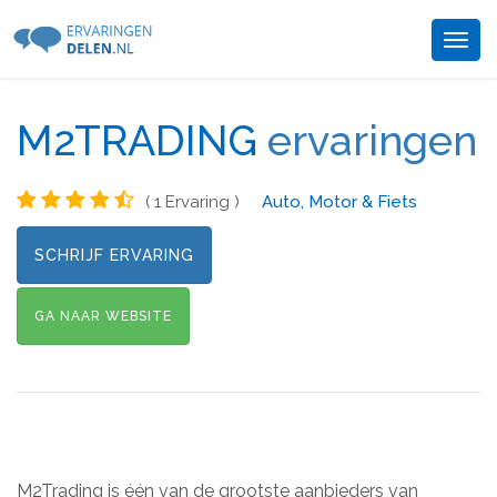
Togg
navig
M2TRADING
ervaringen
( 1 Ervaring )
Auto, Motor & Fiets
SCHRIJF ERVARING
GA NAAR WEBSITE
M2Trading is één van de grootste aanbieders van