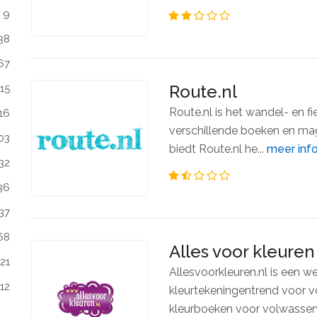
9
38
67
Route.nl
15
Route.nl is het wandel- en f
16
verschillende boeken en ma
03
biedt Route.nl he...
meer inf
32
36
37
68
Alles voor kleuren
21
Allesvoorkleuren.nl is een w
112
kleurtekeningentrend voor v
kleurboeken voor volwassen