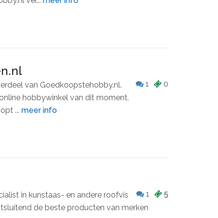
by.nl ver...
meer info
n.nl
1
0
derdeel van Goedkoopstehobby.nl.
online hobbywinkel van dit moment.
pt ...
meer info
1
5
ialist in kunstaas- en andere roofvis
uitsluitend de beste producten van merken