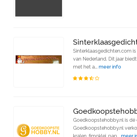
Sinterklaasgedic
Sinterklaasgedichten.com is 
van Nederland. Dit jaar bied
met het a...
meer info
Goedkoopstehobb
Goedkoopstehobby.nl is dé 
Goedkoopstehobby.nl verkoo
kralen, fimoklei, pap...
meer i