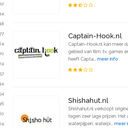
112
14
48
77
Captain-Hook.nl
64
Captain-Hook.nl kan meer da
gebied van film, tv, games e
70
heeft Capta...
meer info
24
57
34
54
Shishahut.nl
36
Shishahut.nl verkoopt origi
60
tegen zeer lage prijzen. Het
waterpijpen, waterpi...
meer 
04