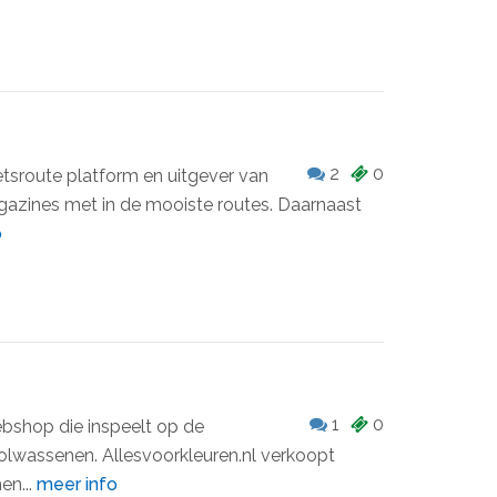
2
0
ietsroute platform en uitgever van
gazines met in de mooiste routes. Daarnaast
o
1
0
ebshop die inspeelt op de
olwassenen. Allesvoorkleuren.nl verkoopt
en...
meer info