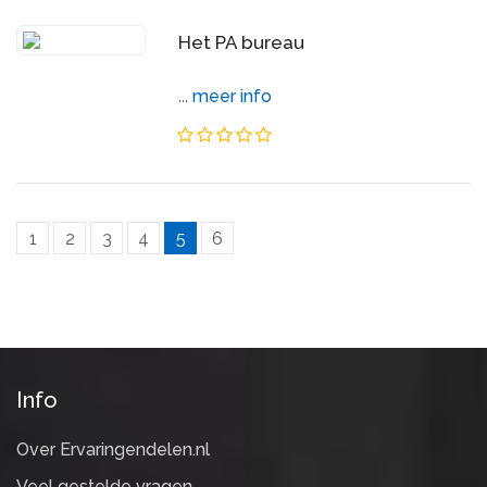
Het PA bureau
...
meer info
1
2
3
4
5
6
Info
Over Ervaringendelen.nl
Veel gestelde vragen