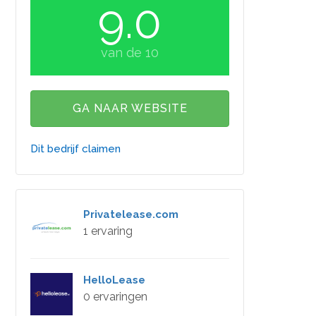
9.0
van de 10
GA NAAR WEBSITE
Dit bedrijf claimen
Privatelease.com
1 ervaring
HelloLease
0 ervaringen