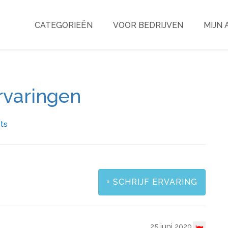
CATEGORIEËN
VOOR BEDRIJVEN
MIJN
rvaringen
ets
+
SCHRIJF ERVARING
25 juni 2020