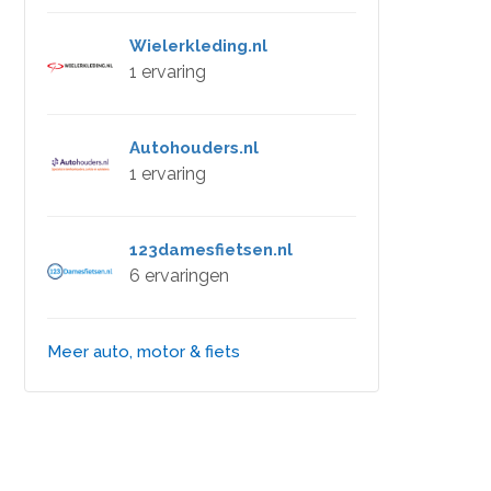
Wielerkleding.nl
1 ervaring
Autohouders.nl
1 ervaring
123damesfietsen.nl
6 ervaringen
Meer auto, motor & fiets