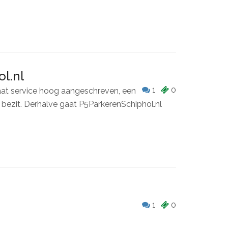
l.nl
1
0
taat service hoog aangeschreven, een
 bezit. Derhalve gaat P5ParkerenSchiphol.nl
1
0