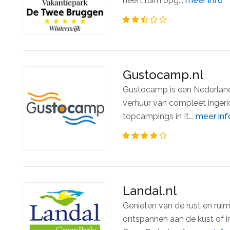
heeft ruim opg...
meer info
Gustocamp.nl
Gustocamp is een Nederlands
verhuur van compleet inger
topcampings in It...
meer inf
Landal.nl
Genieten van de rust en rui
ontspannen aan de kust of in