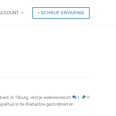
 ACCOUNT
+
SCHRIJF ERVARING
1
0
ant, in Tilburg, vind je wellnessresort
aPuur is de Brabantse gastvrijheid en