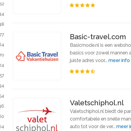
112
14
48
77
Basic-travel.com
64
Basicmode.nl is een webshop
basics voor zowel mannen al
70
juiste adres voor...
meer info
24
57
34
54
Valetschiphol.nl
36
Valetschiphol.nl biedt dé pa
60
comfortabele en snelle mani
auto tot voor de ver...
meer i
04