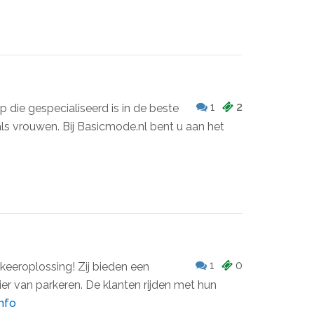
1
2
 die gespecialiseerd is in de beste
s vrouwen. Bij Basicmode.nl bent u aan het
1
0
rkeeroplossing! Zij bieden een
er van parkeren. De klanten rijden met hun
nfo