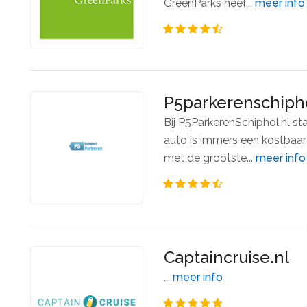
GreenParks heef...
meer info
P5parkerenschipho
Bij P5ParkerenSchiphol.nl s
auto is immers een kostbaar
met de grootste...
meer info
Captaincruise.nl
...
meer info