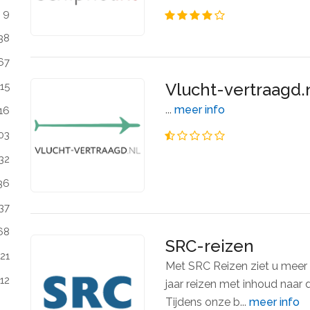
9
38
67
Vlucht-vertraagd.
15
...
meer info
16
03
32
36
37
68
SRC-reizen
21
Met SRC Reizen ziet u meer 
112
jaar reizen met inhoud naar
Tijdens onze b...
meer info