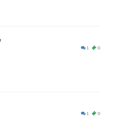
e
1
0
1
0