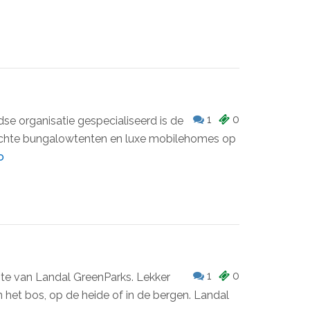
1
0
e organisatie gespecialiseerd is de
ichte bungalowtenten en luxe mobilehomes op
o
1
0
mte van Landal GreenParks. Lekker
 het bos, op de heide of in de bergen. Landal