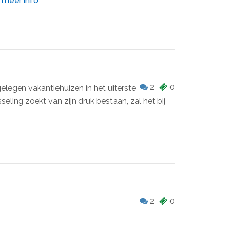
.
meer info
2
0
gelegen vakantiehuizen in het uiterste
eling zoekt van zijn druk bestaan, zal het bij
2
0