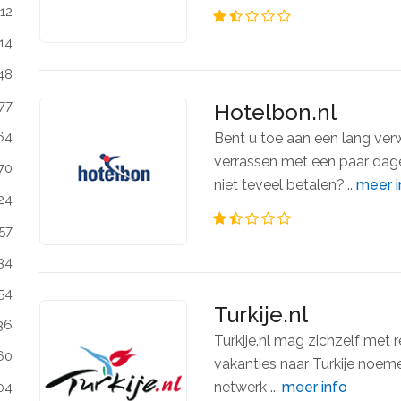
112
14
48
77
Hotelbon.nl
64
Bent u toe aan een lang ve
verrassen met een paar dage
70
niet teveel betalen?...
meer i
24
57
34
54
Turkije.nl
36
Turkije.nl mag zichzelf met 
60
vakanties naar Turkije noeme
netwerk ...
meer info
04