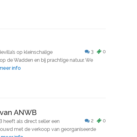
3
0
evilla’s op kleinschalige
 op de Wadden en bij prachtige natuur. We
meer info
n van ANWB
2
0
heeft als direct seller een
ebouwd met de verkoop van georganiseerde