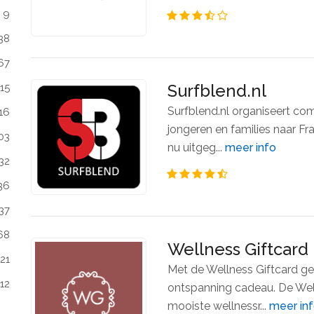
9
38
67
Surfblend.nl
15
Surfblend.nl organiseert co
16
jongeren en families naar Fra
03
nu uitgeg...
meer info
32
36
37
68
Wellness Giftcard
21
Met de Wellness Giftcard ge
112
ontspanning cadeau. De Welln
mooiste wellnessr...
meer in