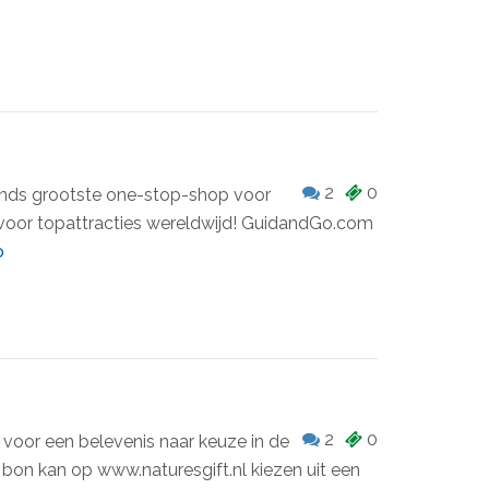
2
0
nds grootste one-stop-shop voor
ts voor topattracties wereldwijd! GuidandGo.com
o
2
0
 voor een belevenis naar keuze in de
 bon kan op www.naturesgift.nl kiezen uit een