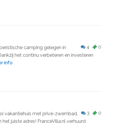
4
0
oeristische camping gelegen in
ankzij het continu verbeteren en investeren
r info
3
0
oi vakantiehuis met privé-zwembad,
n het juiste adres! FranceVilla.nl verhuurd