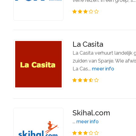
verre reizen. In een groep, s..
La Casita
La Casita verhuurt landelijk 
zuiden van Spanje. Wie afwiss
La Cas...
meer info
Skihal.com
...
meer info