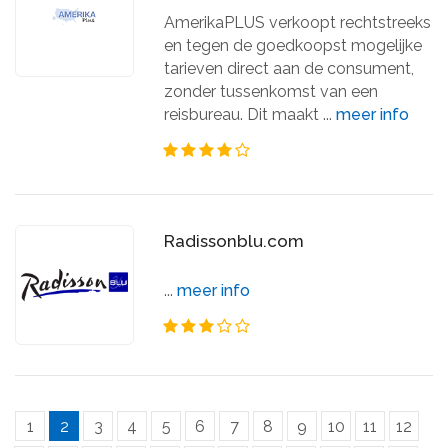
AmerikaPLUS verkoopt rechtstreeks
en tegen de goedkoopst mogelijke
tarieven direct aan de consument,
zonder tussenkomst van een
reisbureau. Dit maakt ...
meer info
Radissonblu.com
...
meer info
1
2
3
4
5
6
7
8
9
10
11
12