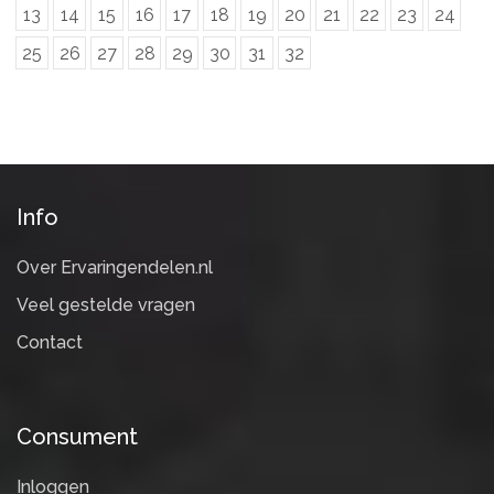
13
14
15
16
17
18
19
20
21
22
23
24
25
26
27
28
29
30
31
32
Info
Over Ervaringendelen.nl
Veel gestelde vragen
Contact
Consument
Inloggen